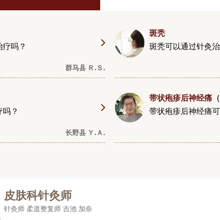
斑秃
治疗吗？
斑秃可以通过针灸治
群马县 Ｒ.Ｓ.
带状疱疹后神经痛（
疗吗？
带状疱疹后神经痛可
长野县 Ｙ.Ａ.
皮肤科针灸师
针灸师 柔道整复师 吉池 加奈