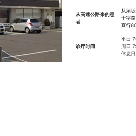
从须坂
从高速公路来的患
十字路
者
直行8
平日 7:
诊疗时间
周日 7:
休息日