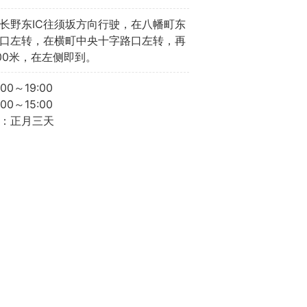
长野东IC往须坂方向行驶，在八幡町东
口左转，在横町中央十字路口左转，再
00米，在左侧即到。
00～19:00
00～15:00
：正月三天