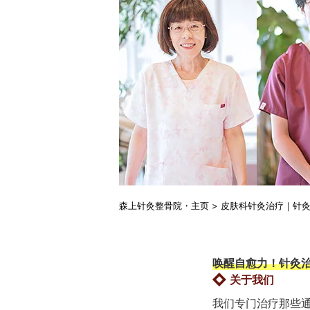
森上针灸整骨院・主页
>
皮肤科针灸治疗｜针
唤醒自愈力！针灸
关于我们
我们专门治疗那些