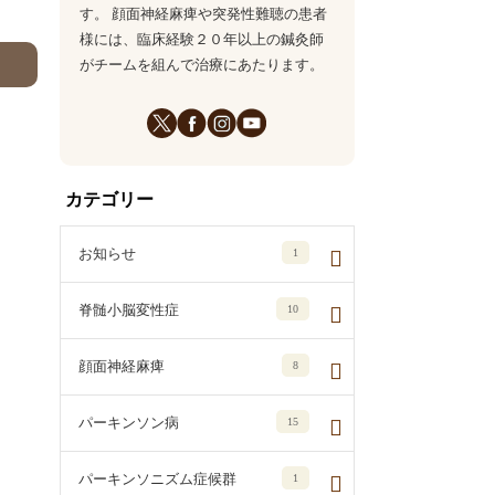
す。 顔面神経麻痺や突発性難聴の患者
様には、臨床経験２０年以上の鍼灸師
がチームを組んで治療にあたります。
カテゴリー
お知らせ
1
脊髄小脳変性症
10
顔面神経麻痺
8
パーキンソン病
15
パーキンソニズム症候群
1