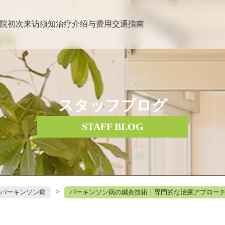
院
初次来访须知
治疗介绍与费用
交通指南
スタッフブログ
STAFF BLOG
>
パーキンソン病
パーキンソン病の鍼灸技術｜専門的な治療アプロー