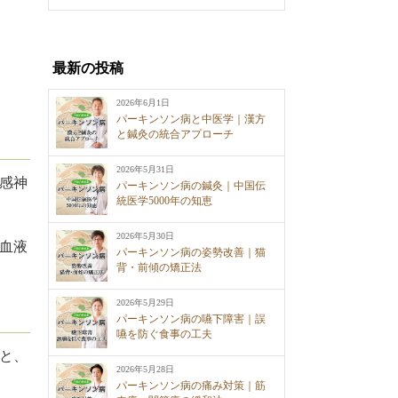
最新の投稿
2026年6月1日
パーキンソン病と中医学｜漢方
と鍼灸の統合アプローチ
2026年5月31日
感神
パーキンソン病の鍼灸｜中国伝
統医学5000年の知恵
2026年5月30日
血液
パーキンソン病の姿勢改善｜猫
背・前傾の矯正法
2026年5月29日
パーキンソン病の嚥下障害｜誤
嚥を防ぐ食事の工夫
と、
2026年5月28日
パーキンソン病の痛み対策｜筋