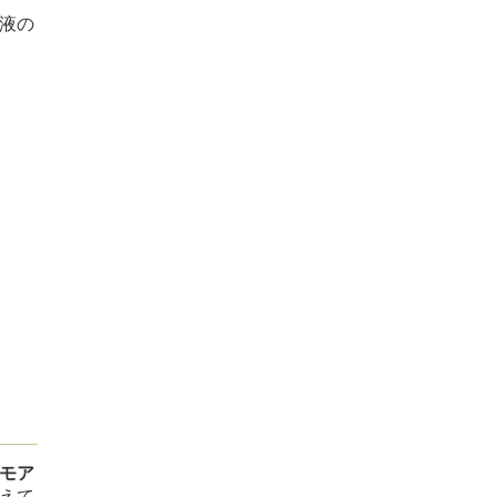
液の
モア
えて