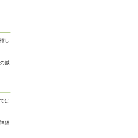
縮し
の鍼
。
では
神経