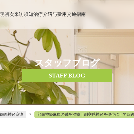
院
初次来访须知
治疗介绍与费用
交通指南
スタッフブログ
STAFF BLOG
>
顔面神経麻痺
顔面神経麻痺の鍼灸治療｜副交感神経を優位にして回