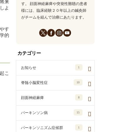
将来
す。 顔面神経麻痺や突発性難聴の患者
しよ
様には、臨床経験２０年以上の鍼灸師
がチームを組んで治療にあたります。
やす
学的
カテゴリー
お知らせ
1
起こ
脊髄小脳変性症
10
顔面神経麻痺
8
パーキンソン病
15
パーキンソニズム症候群
1